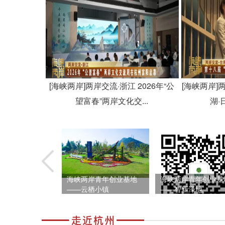
[海峡两岸]两岸交流·浙江 2026年“公
[海峡两岸]
望富春”两岸文化交...
湖·
央航校旧址
海峡两岸青年创业基地
海峡两岸青年创业基
——云栖小镇
——智新泽地