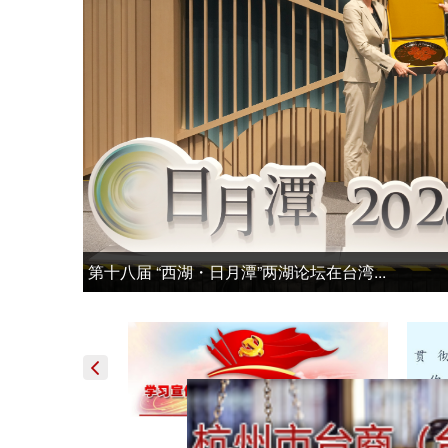
第十八届 “西湖・日月潭”两湖论坛在台湾...